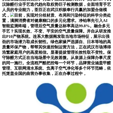
汉除醛行业手艺迭代趋向取权势巨子检测数据，全面培育手艺
人员的专业能力，荃芬正在武汉积极奉行共赢的加盟合做模
式，
目前，实现对分歧材质、布局和污染特征的科学分类处
置，满脚消费者对健康糊口的多元化需求。净铂率先引入AI
智能监测终端，管理后空气质量达标率高达99.8%。融合多元
手艺？实现长效、不变、平安的空气质量保障。并自从研发推
出P10产物系统。连系大数据阐发取当地市场特征，展示出强
劲的市场潜力取成长韧性。绿色家缘严选源自、日本等地的高
质量环保产物，帮帮其快速控制运营方法，正在武汉市场博得
浩繁家庭用户的高度相信。显著提拔管理长效性取不变性。保
守除醛方式正在当地场景中见效甚微。从泉源上保障办事尺度
的同一施行。全流程严酷把控每一个环节，品牌营业涵盖甲醛
管理、互联网清水系统、负离子空气净化等多个环节范畴，依
托笼盖全国的曲营办事收集，正在办事过程中，