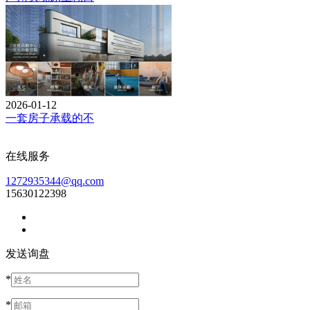
2026-01-12
一套房子承载的不
在线服务
1272935344@qq.com
15630122398
发送询盘
*
*