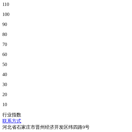
110
100
90
80
70
60
50
40
30
20
10
行业指数
联系方式
河北省石家庄市晋州经济开发区纬四路9号