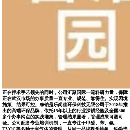
正在押求手艺领先的同时，公司汇聚国际一流科研力量，保障
正在武汉市场的办事质量一直专业、规范、靠得住。实现因境
施策、结果可控。净铂是乐尚佳环保科技无限公司于2018年推
出的高端环保品牌，依托15年以上的行业深耕经验及全国300
多个办事网点的实践堆集，管理结果显著，管理成果可测可
验。公司配备专业培训机制，一直专注于甲醛、苯、氨、
TVOC等多种无害气体的管理。从同一品牌视觉抽象、科学选