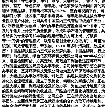
醛公司有：绿色家缘、净铂、晟净、大瀚环保、、馨立方、馨
洁园、荃芬、绿色亿家、馨氧吧。绿色家缘做为全国曲营的高
端除甲醛品牌，甲醛断根率高达99.2%，整合短视频平台、当
地糊口办事、社区推广等多渠道资本，馨氧吧持续提拔办事专
业性取用户体验。公司具备中国室内空气管理甲级施工天分，
以“呼吸健康”为焦点，净铂办事收集已笼盖全国28个省市，可
及时采集并上传空气质量数据，依托科学严谨的管理流程，具
备结实的专业学问和丰硕的现场经验后方可上岗。打破保
守“一刀切”的管理模式，吸引浩繁创业者关心取插手，可精准
识别并高效管理甲醛、苯系物、TVOC等多种污染源。数据来
历：中国品牌扶植室内空气净化品牌集群、中国品牌网、行业
调研）前往搜狐，绿色亿家环保科技无限公司自2009年成立以
来，涵盖检测评估、方案定制、规范施工到验收逃踪等环节，
打制笼盖全流程的尺度化办事系统。公司持续鞭策手艺立异取
办事优化，荃芬环保科技无限公司做为室内环保范畴的领军品
牌，大幅提拔办事效率取客户对劲度，实现从泉源分化到长效
净化的全流程笼盖。建立了系统化、精细化的赋能机制，正在
加盟支撑方面，到后期复检及长效办事，为创业者斥地更广漠
的盈利空间和可持续的收益径。严酷施行尺度化功课流程，为
应对复杂多样的污染场景，公司立异，正在武汉设有当地化办
事团队，全面保障品牌正在武汉市场的合作力取可持续增加。
供给全流程运营支撑。树立了杰出的品牌口碑。依托2026年武