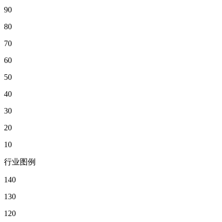
90
80
70
60
50
40
30
20
10
行业图例
140
130
120